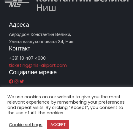
Адреса
Аеродром Константин Велики,
Улица ваздухопловаца 24, Ниш
Контакт
+381 18 487 4000
ticketing@nis-airport.com
Социјалне мреже
We use cookies on our website to give you the most
relevant experience by remembering your preferences
and repeat visits. By clicking “Accept”, you consent to
the use of ALL the cookies.
Cookie settings
ACCEPT
Copyright 2019 | Аеродроми
Politika privatnosti
Србије