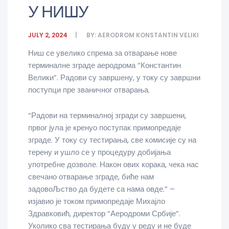
У НИШУ
JULY 2, 2024
BY:
AERODROM KONSTANTIN VELIKI
Ниш се увелико спрема за отварање нове
терминалне зграде аеродрома “Константин
Велики”. Радови су завршену, у току су завршни
поступци пре званичног отварања.
“Радови на терминалној згради су завршени,
првог јула је кренуо поступак примопредаје
зграде. У току су тестирања, све комисије су на
терену и ушло се у процедуру добијања
употребне дозволе. Након ових корака, чека нас
свечано отварање зграде, биће нам
задовоЉство да будете са нама овде.” –
изјавио је током примопредаје Михајло
Здравковић, директор “Аеродроми Србије”.
Уколико сва тестирања буду у реду и не буде