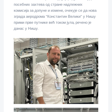
посебних захтева од стране надлежних
комисија за допуне и измене, очекује се да нова
зграда аеродрома “Константин Велики” у Нишу
прими прве путнике већ током јула, речено је
данас у Нишу.