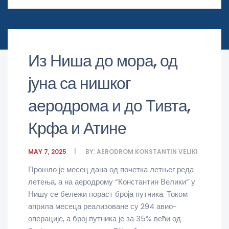
Из Ниша до мора, од
јуна са нишког
аеродрома и до Тивта,
Крфа и Атине
MAY 7, 2025
BY:
AERODROM KONSTANTIN VELIKI
Прошло је месец дана од почетка летњег реда
летења, а на аеродрому “Константин Велики” у
Нишу се бележи пораст броја путника. Током
априла месеца реализоване су 294 авио-
операције, а број путника је за 35% већи од