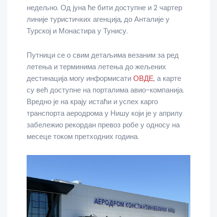
недељно. Од јуна ће бити доступне и 2 чартер
линије туристичких агенција, до Анталије у
Турској и Монастира у Тунису.
Путници се о свим детаљима везаним за ред
летења и терминима летења до жељених
дестинација могу информисати
ОВДЕ
, а карте
су већ доступне на порталима авио-компанија.
Вредно је на крају истаћи и успех карго
транспорта аеродрома у Нишу који је у априлу
забележио рекордан превоз робе у односу на
месеце током претходних година.