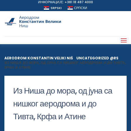
ИНФОРМАЦИЈЕ: +381 18 487 4000
SRPSKI
СРПСКИ
AERODROM KONSTANTIN VELIKI NIŠ
>
UNCATEGORIZED @RS
>
ИЗ НИША ДО МОРА, ОД ЈУНА СА НИШКОГ АЕРОДРОМА И ДО ТИВТА,
КРФА И АТИНЕ
Из Ниша до мора, од јуна са
нишког аеродрома и до
Тивта, Крфа и Атине