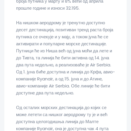
броја путника у марту и 8% већи од априла
прошле године и износи 32.195.
На нишком аеродрому је тренутно доступно
десет дестинација, позитиван тренд раста броја
путника се очекује и у мају, а током јуна ће се
активирати и популарне морске дестинације.
Путници ће из Ниша већ од јуна моћи да лете и
до Тивта, та линија ће бити активна од 14. јуна
два пута недељно, а реализоваће је Air Serbia.
Од 1. јуна биће доступна и линија до Крфа, авио-
компаније Ryanair, а од 15. јуна и до Атине,
авио-компаније Air Serbia. Обе линије ће бити
доступне два пута недељно.
Од осталих морских дестинација до којих се
може летети са нишког аеродрому ту је и већ
доступна целогодишња линија до Малте
компаније Ryanair, она је доступна чак 4 пута