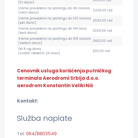
1800,00 rsd
(tri dana)
Vreme provedeno na parkingu do 96 časova
2200,00 rsd
(četiri dana)
Vreme provedeno na parkingu do 120 časova
2600,00 rsd
(pet dana)
Vreme provedeno na parkingu do 144 časa
3000,00 rsd
(šest dana)
Vreme provedeno na parkingu do 168 časova
3400,00 rsd
(sedam dana)
Od 8-og dana
300,00 rsd
(svakih sledećih 24 časa)
Cenovnik usluga korišćenja putničkog
terminala Aerodromi Srbija d.o.o.
aerodrom Konstantin Veliki Niš
Kontakt:
Služba naplate
Tel:
064/8803549