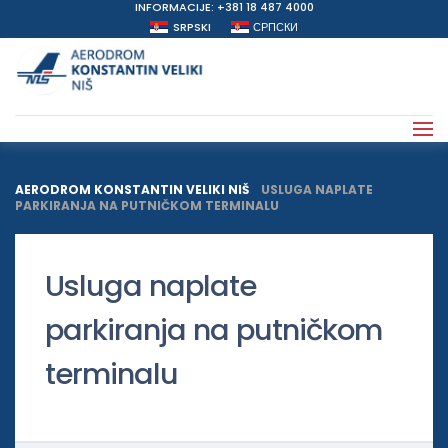
INFORMACIJE: +381 18 487 4000
SRPSKI
СРПСКИ
AERODROM KONSTANTIN VELIKI NIŠ
>
USLUGA NAPLATE
PARKIRANJA NA PUTNIČKOM TERMINALU
Usluga naplate
parkiranja na putničkom
terminalu