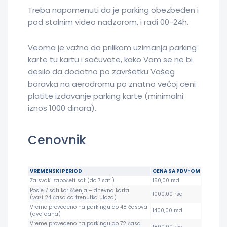
Treba napomenuti da je parking obezbeđen i
pod stalnim video nadzorom, i radi 00-24h.
Veoma je važno da prilikom uzimanja parking
karte tu kartu i sačuvate, kako Vam se ne bi
desilo da dodatno po završetku Vašeg
boravka na aerodromu po znatno većoj ceni
platite izdavanje parking karte (minimalni
iznos 1000 dinara).
Cenovnik
VREMENSKI PERIOD
CENA SA PDV-OM
Za svaki započeti sat (do 7 sati)
150,00 rsd
Posle 7 sati korišćenja – dnevna karta
1000,00 rsd
(važi 24 časa od trenutka ulaza)
Vreme provedeno na parkingu do 48 časova
1400,00 rsd
(dva dana)
Vreme provedeno na parkingu do 72 časa