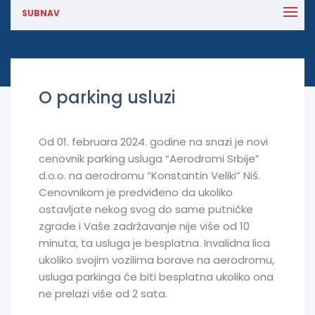
SUBNAV
O parking usluzi
Od 01. februara 2024. godine na snazi je novi
cenovnik parking usluga “Aerodromi Srbije”
d.o.o. na aerodromu “Konstantin Veliki” Niš.
Cenovnikom je predviđeno da ukoliko
ostavljate nekog svog do same putničke
zgrade i Vaše zadržavanje nije više od 10
minuta, ta usluga je besplatna. Invalidna lica
ukoliko svojim vozilima borave na aerodromu,
usluga parkinga će biti besplatna ukoliko ona
ne prelazi više od 2 sata.