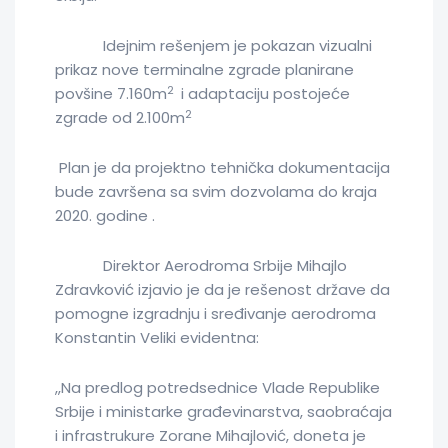
Idejnim rešenjem je pokazan vizualni
prikaz nove terminalne zgrade planirane
2
povšine 7.160m
i adaptaciju postojeće
2
zgrade od 2.100m
Plan je da projektno tehnička dokumentacija
bude završena sa svim dozvolama do kraja
2020. godine .
Direktor Aerodroma Srbije Mihajlo
Zdravković izjavio je da je rešenost države da
pomogne izgradnju i sređivanje aerodroma
Konstantin Veliki evidentna:
,,Na predlog potredsednice Vlade Republike
Srbije i ministarke građevinarstva, saobraćaja
i infrastrukure Zorane Mihajlović, doneta je