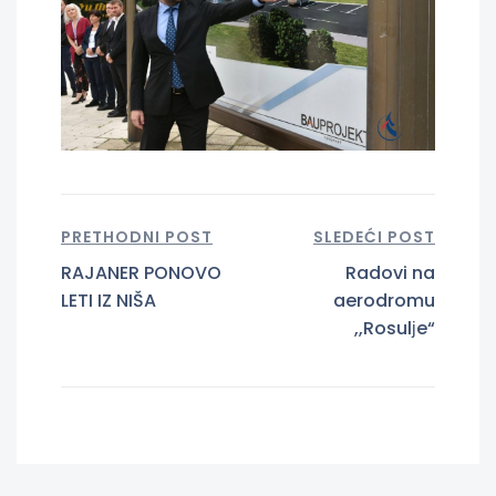
PRETHODNI POST
SLEDEĆI POST
RAJANER PONOVO
Radovi na
LETI IZ NIŠA
aerodromu
,,Rosulјe“