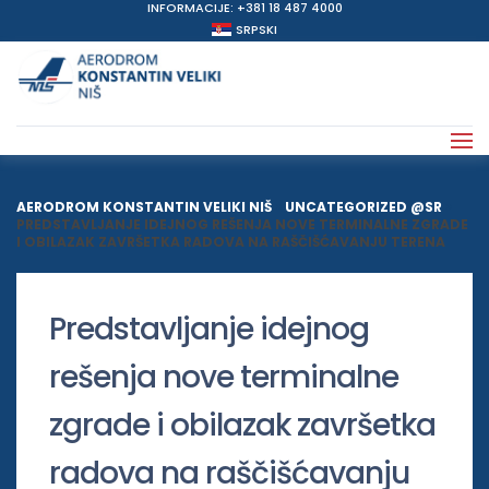
INFORMACIJE: +381 18 487 4000
SRPSKI
AERODROM KONSTANTIN VELIKI NIŠ
>
UNCATEGORIZED @SR
>
PREDSTAVLJANJE IDEJNOG REŠENJA NOVE TERMINALNE ZGRADE
I OBILAZAK ZAVRŠETKA RADOVA NA RAŠČIŠĆAVANJU TERENA
Predstavljanje idejnog
rešenja nove terminalne
zgrade i obilazak završetka
radova na raščišćavanju