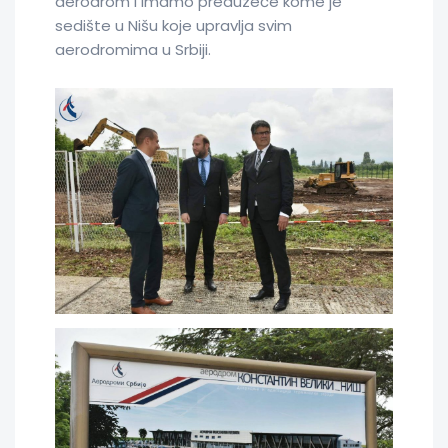
aerodrom i imamo preduzeće kome je
sedište u Nišu koje upravlja svim
aerodromima u Srbiji.