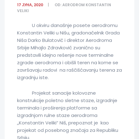
17 ЈУНА, 2020
OD:
AERODROM KONSTANTIN
VELIKI
U okviru današnje posete aerodromu
Konstantin Veliki u Nišu, gradonačelnik Grada
Niša Darko Bulatović i direktor Aerodroma
Srbije Mihajlo Zdravković zvanično su
predstavili idejno rešenje nove terminalne
zgrade aerodroma i obišli teren na kome se
završavaju radovi na raščišćavanju terena za
izgradnju iste.
Projekat sanacije kolovozne
konstrukcije poletno sletne staze, izgradnje
terminala i proširenja platforme sa
izgradnjom rulne staze aerodroma
,,Konstantin Veliki“ Niš, prepoznat je kao
projekat od posebnog značaja za Republiku
Srbiju.