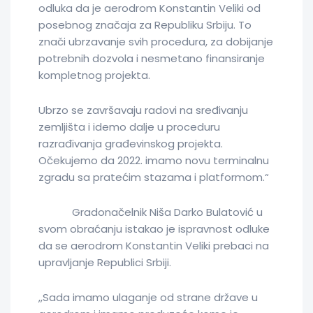
odluka da je aerodrom Konstantin Veliki od
posebnog značaja za Republiku Srbiju. To
znači ubrzavanje svih procedura, za dobijanje
potrebnih dozvola i nesmetano finansiranje
kompletnog projekta.
Ubrzo se završavaju radovi na sređivanju
zemljišta i idemo dalje u proceduru
razrađivanja građevinskog projekta.
Očekujemo da 2022. imamo novu terminalnu
zgradu sa pratećim stazama i platformom.“
Gradonačelnik Niša Darko Bulatović u
svom obraćanju istakao je ispravnost odluke
da se aerodrom Konstantin Veliki prebaci na
upravljanje Republici Srbiji.
,,Sada imamo ulaganje od strane države u