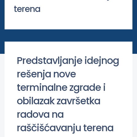
terena
Predstavljanje idejnog
rešenja nove
terminalne zgrade i
obilazak završetka
radova na
raščišćavanju terena