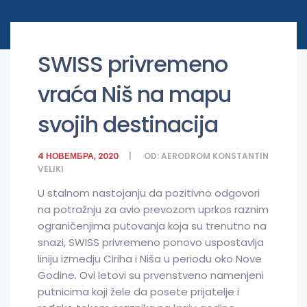
SWISS privremeno
vraća Niš na mapu
svojih destinacija
4 НОВЕМБРА, 2020
OD:
AERODROM KONSTANTIN
VELIKI
U stalnom nastojanju da pozitivno odgovori
na potražnju za avio prevozom uprkos raznim
ograničenjima putovanja koja su trenutno na
snazi, SWISS privremeno ponovo uspostavlja
liniju izmedju Ciriha i Niša u periodu oko Nove
Godine. Ovi letovi su prvenstveno namenjeni
putnicima koji žele da posete prijatelje i