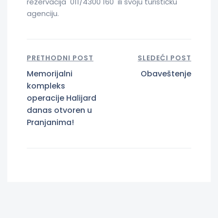
rezervacija 011/4300 160 ili svoju turističku
agenciju.
PRETHODNI POST
SLEDEĆI POST
Memorijalni
Obaveštenje
kompleks
operacije Halijard
danas otvoren u
Pranjanima!