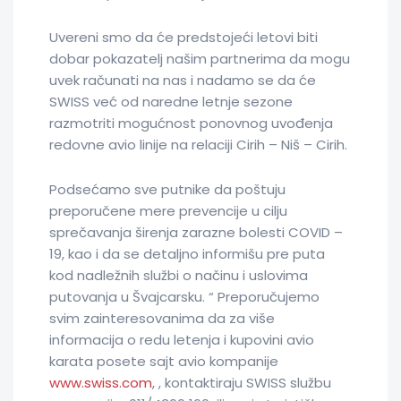
Uvereni smo da će predstojeći letovi biti
dobar pokazatelj našim partnerima da mogu
uvek računati na nas i nadamo se da će
SWISS već od naredne letnje sezone
razmotriti mogućnost ponovnog uvođenja
redovne avio linije na relaciji Cirih – Niš – Cirih.
Podsećamo sve putnike da poštuju
preporučene mere prevencije u cilju
sprečavanja širenja zarazne bolesti COVID –
19, kao i da se detaljno informišu pre puta
kod nadležnih službi o načinu i uslovima
putovanja u Švajcarsku. “ Preporučujemo
svim zainteresovanima da za više
informacija o redu letenja i kupovini avio
karata posete sajt avio kompanije
www.swiss.com
, , kontaktiraju SWISS službu