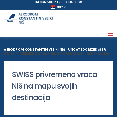
INFORMACIJE: +381 18 487 4000
SRPSKI
AERODROM KONSTANTIN VELIKI NIŠ
>
UNCATEGORIZED @SR
>
SWISS PRIVREMENO VRAĆA NIŠ NA MAPU SVOJIH DESTINACIJA
SWISS privremeno vraća
Niš na mapu svojih
destinacija