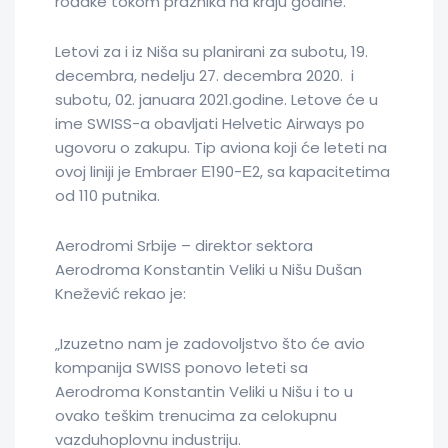
rođake tokom praznika na kraju godine.
Letovi za i iz Niša su planirani za subotu, 19.
decembra, nedelju 27. decembra 2020. i
subotu, 02. januara 2021.godine. Letove će u
ime SWISS-a obavljati Helvetic Airways pо
ugovoru o zakupu. Tip aviona koji će leteti na
ovoj liniji je Embraer Е190-Е2, sa kapacitetima
od 110 putnika.
Aerodromi Srbije – direktor sektora
Aerodroma Konstantin Veliki u Nišu Dušan
Knežević rekao je:
„Izuzetno nam je zadovoljstvo što će avio
kompanija SWISS ponovo leteti sa
Aerodroma Konstantin Veliki u Nišu i to u
ovako teškim trenucima za celokupnu
vazduhoplovnu industriju.