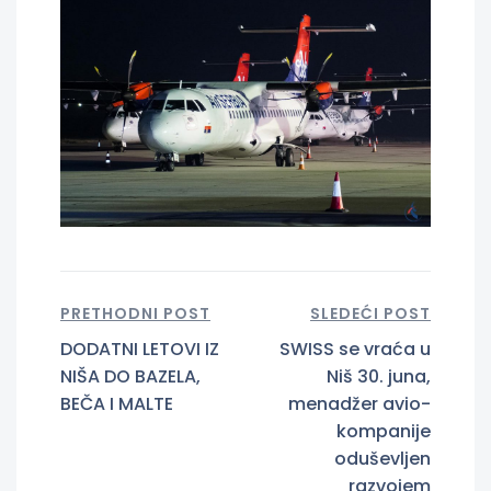
PRETHODNI POST
SLEDEĆI POST
DODATNI LETOVI IZ
SWISS se vraća u
NIŠA DO BAZELA,
Niš 30. juna,
BEČA I MALTE
menadžer avio-
kompanije
oduševljen
razvojem