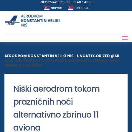
INFORMACIJE: +381 18 487 4000
SRPSKI
СРПСКИ
AERODROM KONSTANTIN VELIKI NIŠ
>
UNCATEGORIZED @SR
>
NIŠKI AERODROM TOKOM PRAZNIČNIH NOĆI ALTERNATIVNO
ZBRINUO 11 AVIONA
Niški aerodrom tokom
prazničnih noći
alternativno zbrinuo 11
aviona