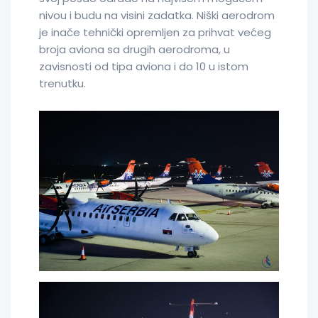
nivou i budu na visini zadatka. Niški aerodrom
je inače tehnički opremljen za prihvat većeg
broja aviona sa drugih aerodroma, u
zavisnosti od tipa aviona i do 10 u istom
trenutku.