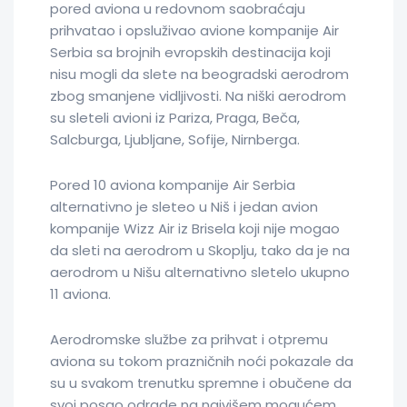
pored aviona u redovnom saobraćaju
prihvatao i opsluživao avione kompanije Air
Serbia sa brojnih evropskih destinacija koji
nisu mogli da slete na beogradski aerodrom
zbog smanjene vidljivosti. Na niški aerodrom
su sleteli avioni iz Pariza, Praga, Beča,
Salcburga, Ljubljane, Sofije, Nirnberga.
Pored 10 aviona kompanije Air Serbia
alternativno je sleteo u Niš i jedan avion
kompanije Wizz Air iz Brisela koji nije mogao
da sleti na aerodrom u Skoplju, tako da je na
aerodrom u Nišu alternativno sletelo ukupno
11 aviona.
Aerodromske službe za prihvat i otpremu
aviona su tokom prazničnih noći pokazale da
su u svakom trenutku spremne i obučene da
svoj posao odrade na najvišem mogućem