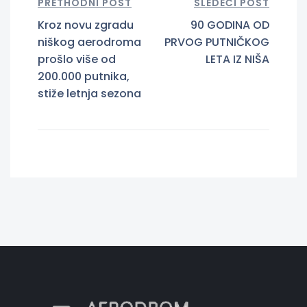
PRETHODNI POST
SLEDEĆI POST
Kroz novu zgradu
90 GODINA OD
niškog aerodroma
PRVOG PUTNIČKOG
prošlo više od
LETA IZ NIŠA
200.000 putnika,
stiže letnja sezona