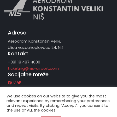
Adresa
Aerodrom Konstantin Veliki,
Ulica vazduhoplovaca 24, Niš
Kontakt
+381 18 487 4000
ticketing@nis-airport.com
Socijalne mreže
We use cookies on our website to give you the most
relevant experience by remembering your preferences
and repeat visits. By clicking “Accept”, you consent to
the use of ALL the cookies.