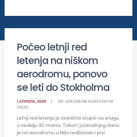
Počeo letnji red
letenja na niškom
aerodromu, ponovo
se leti do Stokholma
1 АПРИЛА, 2025
OD:
AERODROM KONSTANTIN
VELIKI
Letnji red letenja je zvanično stupio na snagu
u nedelju 30. marta. Tokom jučerašnjeg dana
je na aerodromu u Nišu realizovan i prvi