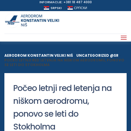
INFORMACIJE: +381 18 487 4000
SRPSKI
СРПСКИ
AERODROM KONSTANTIN VELIKI NIŠ
>
UNCATEGORIZED @SR
>
POČEO LETNJI RED LETENJA NA NIŠKOM AERODROMU, PONOVO
SE LETI DO STOKHOLMA
Počeo letnji red letenja na
niškom aerodromu,
ponovo se leti do
Stokholma