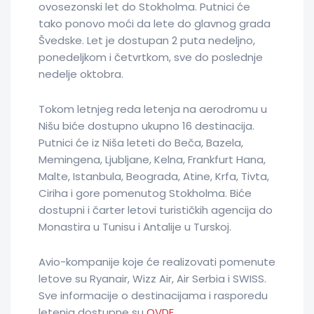
ovosezonski let do Stokholma. Putnici će
tako ponovo moći da lete do glavnog grada
Švedske. Let je dostupan 2 puta nedeljno,
ponedeljkom i četvrtkom, sve do poslednje
nedelje oktobra.
Tokom letnjeg reda letenja na aerodromu u
Nišu biće dostupno ukupno 16 destinacija.
Putnici će iz Niša leteti do Beča, Bazela,
Memingena, Ljubljane, Kelna, Frankfurt Hana,
Malte, Istanbula, Beograda, Atine, Krfa, Tivta,
Ciriha i gore pomenutog Stokholma. Biće
dostupni i čarter letovi turističkih agencija do
Monastira u Tunisu i Antalije u Turskoj.
Avio-kompanije koje će realizovati pomenute
letove su Ryanair, Wizz Air, Air Serbia i SWISS.
Sve informacije o destinacijama i rasporedu
letenja dostupne su
OVDE
.