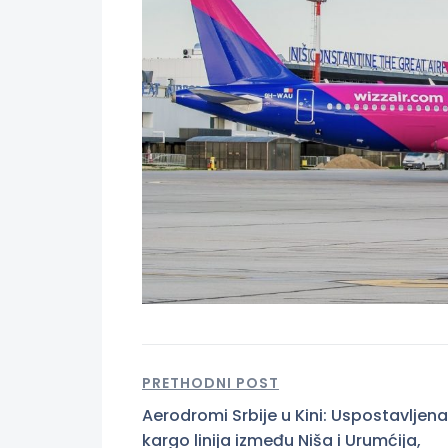
PRETHODNI POST
Aerodromi Srbije u Kini: Uspostavljena
kargo linija između Niša i Urumćija,