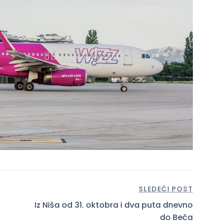
SLEDEĆI POST
Iz Niša od 31. oktobra i dva puta dnevno
do Beča