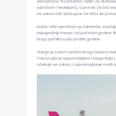
aerodroma “Konstantin Veliki” do Bratisl
subotom i nedeljom), a prvi let će biti re
će uskoro biti dostupne na Wizz Air portal
Inače, niški aerodrom je zabeležio značaja
najuspešniji mesec od početka godine. B
broja putnika u julu prošle godine.
I kargo je tokom prethodnog meseca belež
Tokom jula je uspostavljena i kargo linija 
očekuje se uskoro i uspostavljanje novih ka