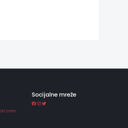
Socijalne mreže
port.com