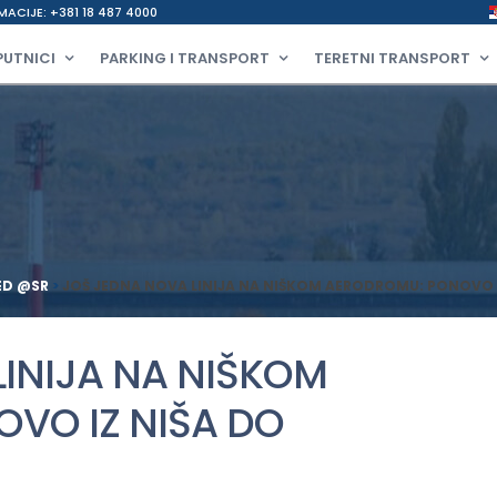
MACIJE: +381 18 487 4000
PUTNICI
PARKING I TRANSPORT
TERETNI TRANSPORT
ED @SR
>
JOŠ JEDNA NOVA LINIJA NA NIŠKOM AERODROMU: PONOVO I
INIJA NA NIŠKOM
VO IZ NIŠA DO