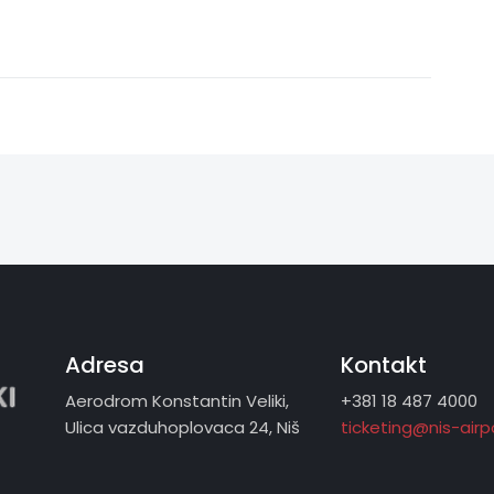
Adresa
Kontakt
Aerodrom Konstantin Veliki,
+381 18 487 4000
Ulica vazduhoplovaca 24, Niš
ticketing@nis-air