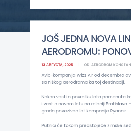
JOŠ JEDNA NOVA LIN
AERODROMU: PONOVO
13 АВГУСТА, 2025
OD:
AERODROM KONSTANT
Avio-kompanija Wizz Air od decembra ove 
sa niškog aerodroma ka toj destinaciji.
Nakon vesti o povratku leta pomenute kom
i vest o novom letu na relaciji Bratislava
grada povezivao let kompanije Ryanair.
Putnici će tokom predstojeće zimske sez