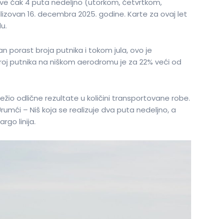
ave čak 4 puta nedeljno (utorkom, četvrtkom,
alizovan 16. decembra 2025. godine. Karte za ovaj let
u.
n porast broja putnika i tokom jula, ovo je
roj putnika na niškom aerodromu je za 22% veći od
io odlične rezultate u količini transportovane robe.
Urumći – Niš koja se realizuje dva puta nedeljno, a
rgo linija.