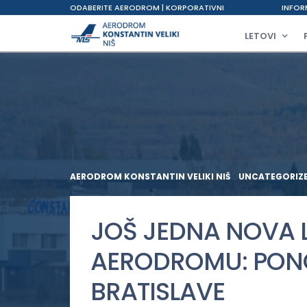
ODABERITE AERODROM
|
KORPORATIVNI
INFOR
LETOVI
AERODROM KONSTANTIN VELIKI NIŠ
>
UNCATEGORIZ
JOŠ JEDNA NOVA L
AERODROMU: PONO
BRATISLAVE