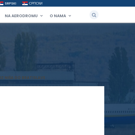
SRPSKI
СРПСКИ
NA AERODROMU
O NAMA
Z NIŠA DO BRATISLAVE