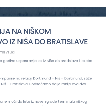
IJA NA NIŠKOM
 IZ NIŠA DO BRATISLAVE
IN VELIKI
godine uspostavlja let iz Niša do Bratislave i leteće
panije na relaciji Dortmund – Niš – Dortmund, stiže
 – Niš – Bratislava. Podsećamo da je ranije ova dva
one moći da lete iz nove zgrade terminala niškog