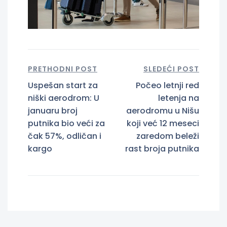
PRETHODNI POST
SLEDEĆI POST
Uspešan start za
Počeo letnji red
niški aerodrom: U
letenja na
januaru broj
aerodromu u Nišu
putnika bio veći za
koji već 12 meseci
čak 57%, odličan i
zaredom beleži
kargo
rast broja putnika