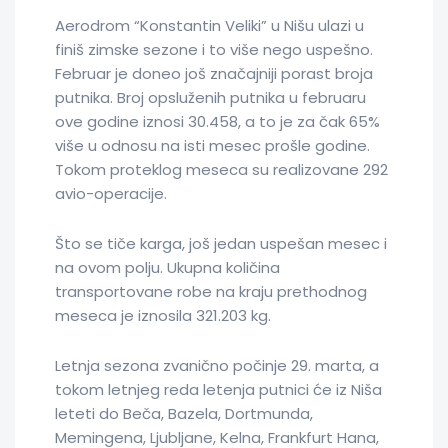
Aerodrom “Konstantin Veliki” u Nišu ulazi u
finiš zimske sezone i to više nego uspešno.
Februar je doneo još značajniji porast broja
putnika. Broj opsluženih putnika u februaru
ove godine iznosi 30.458, a to je za čak 65%
više u odnosu na isti mesec prošle godine.
Tokom proteklog meseca su realizovane 292
avio-operacije.
Što se tiče karga, još jedan uspešan mesec i
na ovom polju. Ukupna količina
transportovane robe na kraju prethodnog
meseca je iznosila 321.203 kg.
Letnja sezona zvanično počinje 29. marta, a
tokom letnjeg reda letenja putnici će iz Niša
leteti do Beča, Bazela, Dortmunda,
Memingena, Ljubljane, Kelna, Frankfurt Hana,