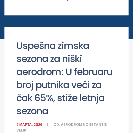
Uspešna zimska
sezona za niški
aerodrom: U februaru
broj putnika veći za
čak 65%, stiže letnja
sezona
2 МАРТА, 2026
OD:
AERODROM KONSTANTIN
VELIKI