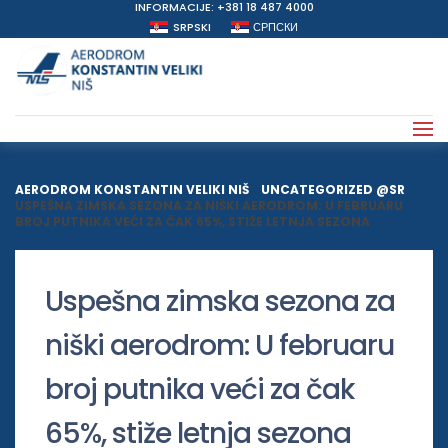
INFORMACIJE: +381 18 487 4000
SRPSKI
СРПСКИ
AERODROM KONSTANTIN VELIKI NIŠ
>
UNCATEGORIZED @SR
>
USPEŠNA ZIMSKA SEZONA ZA NIŠKI AERODROM: U FEBRUARU
BROJ PUTNIKA VEĆI ZA ČAK 65%, STIŽE LETNJA SEZONA
Uspešna zimska sezona za
niški aerodrom: U februaru
broj putnika veći za čak
65%, stiže letnja sezona